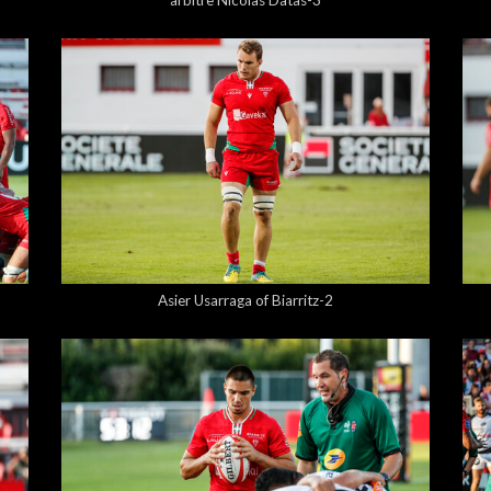
arbitre Nicolas Datas-3
5,00 €
Asier Usarraga of Biarritz-2