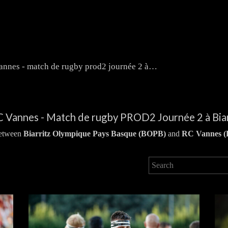
biarritz olympique pays basque vs rc vannes - match de rugby prod2 journée 2 à biarritz - août 2019
C Vannes - Match de rugby PROD2 Journée 2 à Biar
etween
Biarritz Olympique Pays Basque (BOPB)
and
RC Vannes 