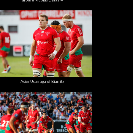
arbitre Nicolas Datas-4
5,00 €
Asier Usarraga of Biarritz