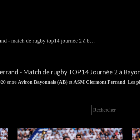
aviron bayonnais vs asm clermont ferrand - match de rugby top14 journée 2 à bayonne - août 2019
errand - Match de rugby TOP14 Journée 2 à Bayon
20 entre
Aviron Bayonnais (AB)
et
ASM Clermont Ferrand
. Les
p