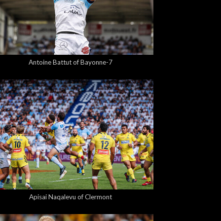
5,00 €
Antoine Battut of Bayonne-7
5,00 €
Apisai Naqalevu of Clermont