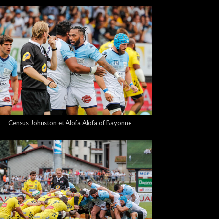
5,00 €
Census Johnston et Alofa Alofa of Bayonne