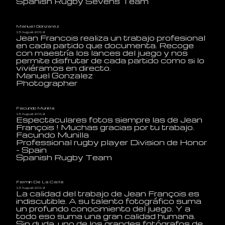
Spanish Rugby Sevens Team
Manuel Gonzalez
13 August 2019
Jean Francois realiza un trabajo profesional
en cada partido que documenta. Recoge
con maestría los lances del juego y nos
permite disfrutar de cada partido como si lo
viviéramos en directo.
Manuel Gonzalez
Photographer
Facundo Munilla
13 August 2019
Espectaculares fotos siempre las de Jean
François ! Muchas gracias por tu trabajo.
Facundo Munilla
Professional rugby player Division de Honor
- Spain
Spanish Rugby Team
Fermin De La Calle
13 August 2019
La calidad del trabajo de Jean François es
indiscutible. A su talento fotográfico suma
un profundo conocimiento del juego. Y a
todo eso suma una gran calidad humana.
Sin duda, uno de los grandes fotógrafos de