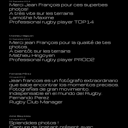
02 September 2019
Merci Jean François pour ces superbes
photos!
A très vite sur les terrains
Lamothe Maxime
Professional rugby player TOP14
Mathieu Hirigoyen
01 September 2019
Merci jean François pour la qualité de tes
photos.
À bientôt sur les terrains
Mathieu Hirigoyen
Professional rugby player PROD2
Fernando Pérez
15 August 2019
Jean francois es un fotógrafo extraordinario
que sabe encontrar los momentos precisos.
Fotografías de gran movimiento.
Indispensable en el mundo del Rugby.
Fernando Perez
Rugby Club Manager
Anne Bouyssou
14 August 2019
Splendides photos !
Capture de l'instant présent avec