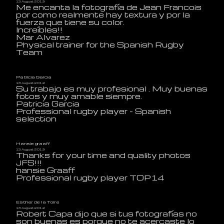
13 August 2019
Me encanta la fotografía de Jean Francois
por como realmente hay textura y por la
fuerza que tiene su color.
Increíbles!!
Mar Alvarez
Physical trainer for the Spanish Rugby
Team
Patricia Garcia
13 August 2019
Su trabajo es muy profesional . Muy buenas
fotos y muy amable siempre.
Patricia Garcia
Professional rugby player - Spanish
selection
Hansie graaff
13 August 2019
Thanks for your time and quality photos
JFS!!!
hansie Graaff
Professional rugby player TOP14
Esther de la Torre
13 August 2019
Robert Capa dijo que si tus fotografías no
son buenas es porque no te acercaste lo