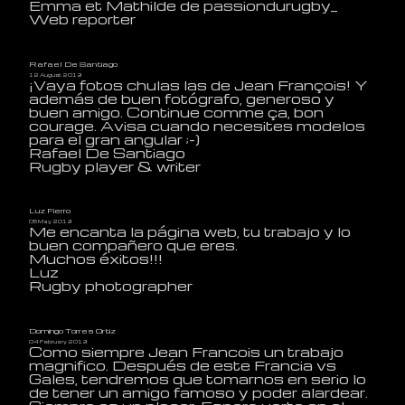
Emma et Mathilde de passiondurugby_
Web reporter
Rafael De Santiago
12 August 2019
¡Vaya fotos chulas las de Jean François! Y
además de buen fotógrafo, generoso y
buen amigo. Continue comme ça, bon
courage. Avisa cuando necesites modelos
para el gran angular ;-)
Rafael De Santiago
Rugby player & writer
Luz Fierro
05 May 2019
Me encanta la página web, tu trabajo y lo
buen compañero que eres.
Muchos éxitos!!!
Luz
Rugby photographer
Domingo Torres Ortiz
04 February 2019
Como siempre Jean Francois un trabajo
magnifico. Después de este Francia vs
Gales, tendremos que tomarnos en serio lo
de tener un amigo famoso y poder alardear.