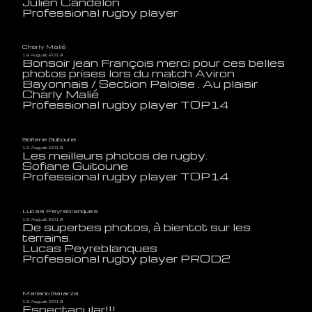
Julien Candelon
Professional rugby player
Charly Malié
12 August 2019
Bonsoir jean François merci pour ces belles
photos prises lors du match Aviron
Bayonnais / Section Paloise . Au plaisir
Charly Malié
Professional rugby player TOP14
Sofiane Guitoune
12 August 2019
Les meilleurs photos de rugby.
Sofiane Guitoune
Professional rugby player TOP14
Lucas Peyreblanques
12 August 2019
De superbes photos, à bientot sur les
terrains.
Lucas Peyreblanques
Professional rugby player PROD2
Mariano Galarza
12 August 2019
Espectacular!!!