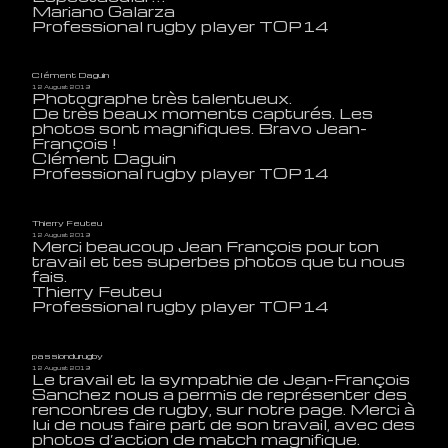
Mariano Galarza
Professional rugby player TOP14
Clément Daguin
12 August 2019
Photographe très talentueux.
De très beaux moments capturés. Les
photos sont magnifiques. Bravo Jean-
François !
Clément Daguin
Professional rugby player TOP14
Thierry Feuteu
12 August 2019
Merci beaucoup Jean François pour ton
travail et tes superbes photos que tu nous
fais.
Thierry Feuteu
Professional rugby player TOP14
passiondurugby
12 August 2019
Le travail et la sympathie de Jean-François
Sanchez nous a permis de représenter des
rencontres de rugby, sur notre page. Merci à
lui de nous faire part de son travail, avec des
photos d’action de match magnifique.