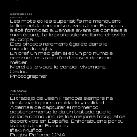
Cédric Corazza
13 August 2019
Les mots et les superlatifs me manquent
tellement la rencontre avec Jean François
a été formidable. Jamais avare de conseils a
mon égard, Il a le professionnalisme chevillé
au corps.
Des photos rarement égalée dans le
monde du rugby.
En bref un mec génial et un pro humble
comme il est rare d'en trouver dans ce
métier.
Merci et je vous le conseil vivement.
Cedric
Photographer
Iñaki Muñoz
13 August 2019
El trabajo de Jean Francois siempre ha
destacado por su cuidado y calidad.
Ademas de capturar el momento,
posteriormente le da un tratado que lo
coloca como uno de los mejores fotografos
deportivos en España. Enhorabuena por tu
trabajo Jean Francois.
Iñaki Muñoz
Rugby Referee CNA