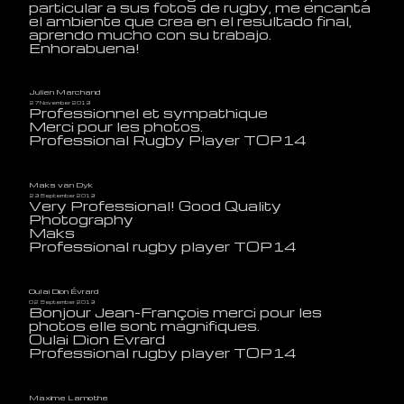
particular a sus fotos de rugby, me encanta
el ambiente que crea en el resultado final,
aprendo mucho con su trabajo.
Enhorabuena!
Julien Marchand
27 November 2019
Professionnel et sympathique
Merci pour les photos.
Professional Rugby Player TOP14
Maks van Dyk
29 September 2019
Very Professional! Good Quality
Photography
Maks
Professional rugby player TOP14
Oulai Dion Évrard
02 September 2019
Bonjour Jean-François merci pour les
photos elle sont magnifiques.
Oulai Dion Evrard
Professional rugby player TOP14
Maxime Lamothe