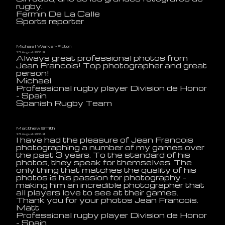
rugby.
Fermin De La Calle
Sports reporter
Michael Walker-Fitton
13 August 2019
Always great professional photos from
Jean Francois! Top photographer and great
person!
Michael
Professional rugby player Division de Honor
- Spain
Spanish Rugby Team
Matthew Smith
13 August 2019
I have had the pleasure of Jean Francois
photographing a number of my games over
the past 3 years. To the standard of his
photos, they speak for themselves. The
only thing that matches the quality of his
photos is his passion for photography -
making him an incredible photographer that
all players love to see at their games.
Thank you for your photos Jean Francois.
Matt
Professional rugby player Division de Honor
- Spain