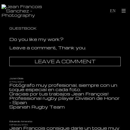
GUESTBOOK
Do you like
my
work
?
Leave
a c
omment, Thank you.
LEAVE A COMMENT
Julen Goia
27 May 2022
Fotógrafo muy profesional, siempre con un
toque especial en cada foto.
Gracias por tus trabajos Jean François!
Professional rugby player Division de Honor
- Spain
Spanish Rugby Team
Eduardo Arnesto
09 February 2020
Jean Francois consigue darle un toque muy