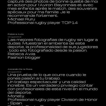
capturé des photos de bonne qualité de moi
en action pour l'Aviron Bayonnais et avec
mes enfants après le match. des souvenirs
spéciaux pour ma famille. Je le
recommande fortement.
Michael Ruru
Professional rugby player TOP14
Rebeca Avila
13 August 2019
Las mejores fotografias de rugby sin lugar a
dudas. Muestran el ambiente de este
deporte, la profesionalidad de sus jugadores
, todo ello fotografiado desde la pasion.
Rebeca Avila
Fashion blogger
Alejandro De la Rosa
13 August 2019
Una prueba de lo que ocurre cuando le
pones pasión a tu trabajo.
Un trabajo espectacular y una calidad
increíble. Es un verdadero privilegio contar
con profesionales de este nivel en el mundo
del deporte.
Monety.
Professional rugby player Division de Honor
- Spain