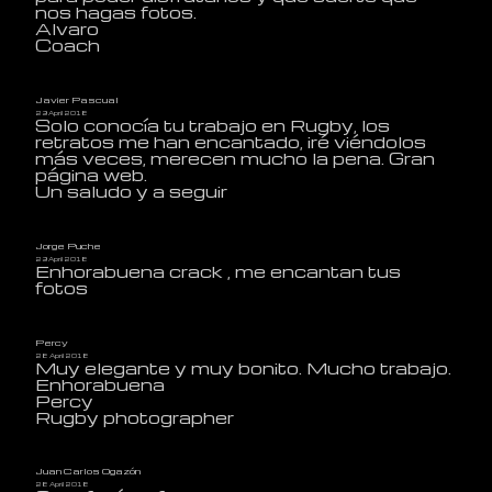
nos hagas fotos.
Alvaro
Coach
Javier Pascual
29 April 2018
Solo conocía tu trabajo en Rugby, los
retratos me han encantado, iré viéndolos
más veces, merecen mucho la pena. Gran
página web.
Un saludo y a seguir
Jorge Puche
29 April 2018
Enhorabuena crack , me encantan tus
fotos
Percy
28 April 2018
Muy elegante y muy bonito. Mucho trabajo.
Enhorabuena
Percy
Rugby photographer
Juan Carlos Ogazón
28 April 2018