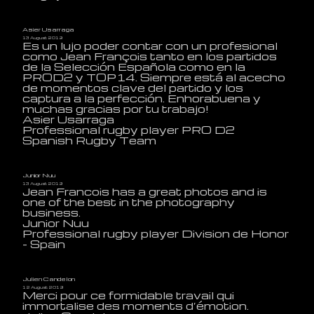
Asier Usarraga
13 August 2019
Es un lujo poder contar con un profesional
como Jean François tanto en los partidos
de la Selección Española como en la
PROD2 y TOP14. Siempre está al acecho
de momentos clave del partido y los
captura a la perfección. Enhorabuena y
muchas gracias por tu trabajo!
Asier Usarraga
Professional rugby player PRO D2
Spanish Rugby Team
Junior Nuu
13 August 2019
Jean Francois has a great photos and is
one of the best in the photography
business.
Junior Nuu
Professional rugby player Division de Honor
- Spain
Julien Candelon
12 August 2019
Merci pour ce formidable travail qui
immortalise des moments d’émotion.