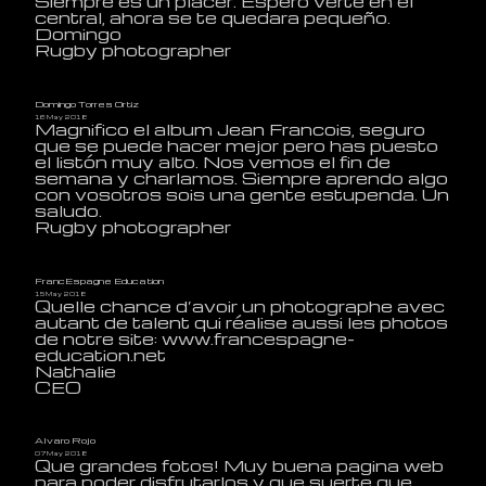
Siempre es un placer. Espero verte en el
central, ahora se te quedara pequeño.
Domingo
Rugby photographer
Domingo Torres Ortiz
16 May 2018
Magnifico el album Jean Francois, seguro
que se puede hacer mejor pero has puesto
el listón muy alto. Nos vemos el fin de
semana y charlamos. Siempre aprendo algo
con vosotros sois una gente estupenda. Un
saludo.
Rugby photographer
FrancEspagne Education
15 May 2018
Quelle chance d’avoir un photographe avec
autant de talent qui réalise aussi les photos
de notre site: www.francespagne-
education.net
Nathalie
CEO
Alvaro Rojo
07 May 2018
Que grandes fotos! Muy buena pagina web
para poder disfrutarlos y que suerte que