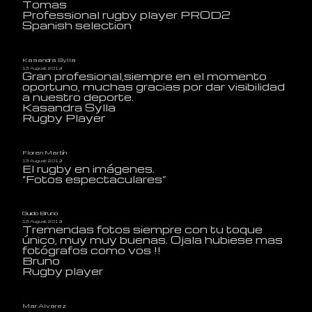
Tomas
Professional rugby player PROD2
Spanish selection
Kasandra Sylla
13 August 2019
Gran profesional,siempre en el momento
oportuno, muchas gracias por dar visibilidad
a nuestro deporte.
Kasandra Sylla
Rugby Player
Floren Martín
13 August 2019
El rugby en imágenes.
“Fotos espectaculares”
Guido Bruno
13 August 2019
Tremendas fotos siempre con tu toque
único, muy muy buenas. Ojala hubiese mas
fotógrafos como vos !!
Bruno
Rugby player
Mar Alvarez