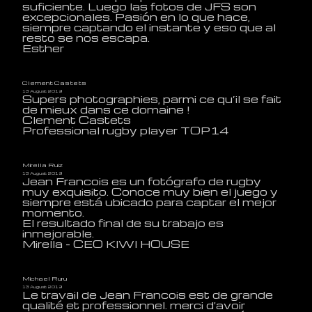
suficiente. Luego las fotos de JFS son
excepcionales. Pasión en lo que hace,
siempre captando el instante y eso que al
resto se nos escapa.
Esther
Clement Castets
13 August 2019
Supers photographies, parmi ce qu’il se fait
de mieux dans ce domaine !
Clement Castets
Professional rugby player TOP14
Mirella Ruiz
13 August 2019
Jean Francois es un fotógrafo de rugby
muy exquisito. Conoce muy bien el juego y
siempre está ubicado para captar el mejor
momento.
El resultado final de su trabajo es
inmejorable.
Mirella - CEO KIWI HOUSE
Michael Ruru
13 August 2019
Le travail de Jean Francois est de grande
qualité et professionnel. merci d'avoir